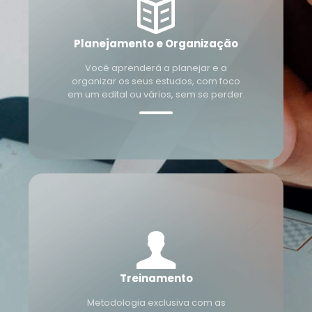
Planejamento e Organização
Você aprenderá a planejar e a
organizar os seus estudos, com foco
em um edital ou vários, sem se perder.
Treinamento
Metodologia exclusiva com as