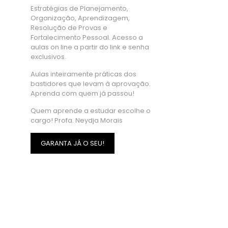
Estratégias de Planejamento,
Organização, Aprendizagem,
Resolução de Provas e
Fortalecimento Pessoal. Acesso a
aulas on line a partir do link e senha
exclusivos.
Aulas inteiramente práticas dos
bastidores que levam à aprovação.
Aprenda com quem já passou!
Quem aprende a estudar escolhe o
cargo! Profa. Neydja Morais
GARANTA JÁ O SEU!