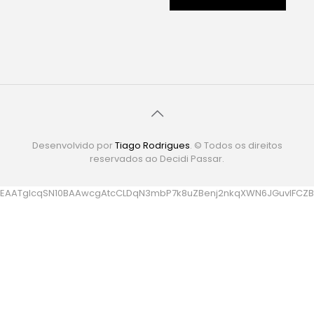
Desenvolvido por
Tiago Rodrigues
. © Todos os direitos
reservados ao Decidi Passar.
EAATglcqSN10BAAwcgAtcCLDqN3mbP7k8uZBenj2nkqXWN6JGuvIFCZBC